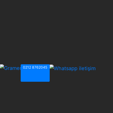
Anasayfa
/
Belenco
Belenco Calacatta
Veneto Mutfak
Tezgahı
0212 8762045
❮