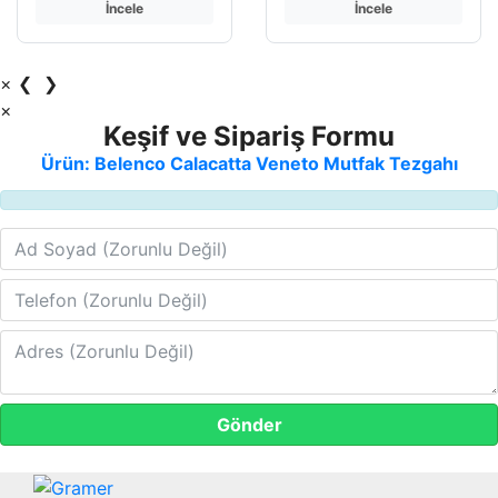
İncele
İncele
×
❮
❯
×
Keşif ve Sipariş Formu
Ürün: Belenco Calacatta Veneto Mutfak Tezgahı
Gönder