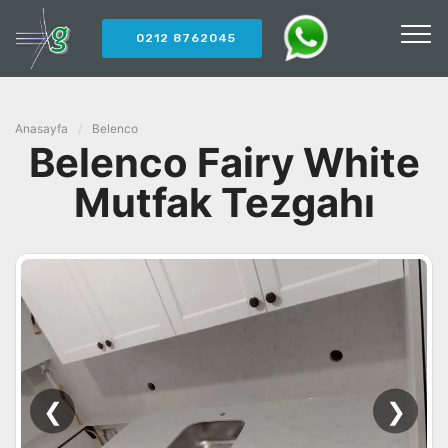
0212 8762045
Anasayfa
/
Belenco
Belenco Fairy White
Mutfak Tezgahı
❮
❯