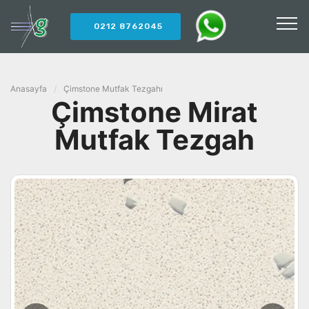
0212 8762045
Anasayfa
/
Çimstone Mutfak Tezgahı
Çimstone Mirat
Mutfak Tezgah