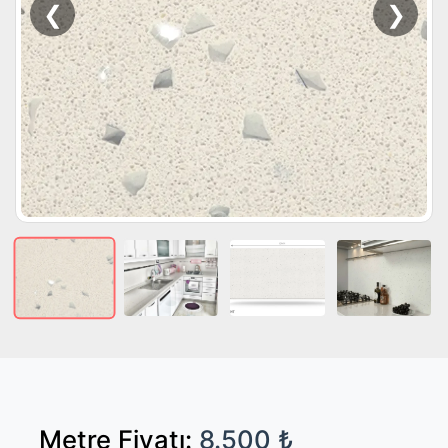
❮
❯
Metre Fiyatı:
8.500 ₺